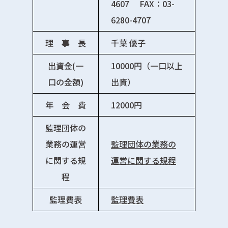
4607 FAX：03-
6280-4707
理 事 長
千葉 優⼦
出資金(一
10000円（⼀⼝以上
口の金額)
出資）
年 会 費
12000円
監理団体の
業務の運営
監理団体の業務の
に関する規
運営に関する規程
程
監理費表
監理費表